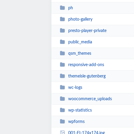
ph
photo-gallery
presto-player-private
public_media
qsm_themes
responsive-add-ons
themeisle-gutenberg
wc-logs
woocommerce_uploads
wp-statistics
wpforms
001-FI-174x174.jpg